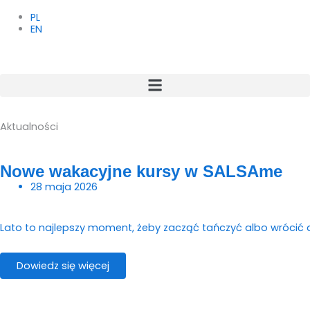
Przejdź
do
PL
treści
EN
Aktualności
Strona
Strona
Strona
Strona
Nowe wakacyjne kursy w SALSAme
28 maja 2026
Lato to najlepszy moment, żeby zacząć tańczyć albo wrócić
Dowiedz się więcej