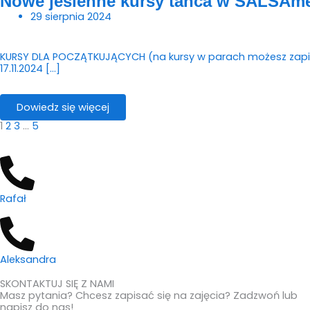
Nowe jesienne kursy tańca w SALSAme.
29 sierpnia 2024
KURSY DLA POCZĄTKUJĄCYCH (na kursy w parach możesz zapisać
17.11.2024 […]
Dowiedz się więcej
1
2
3
…
5
Rafał
Aleksandra
SKONTAKTUJ SIĘ Z NAMI
Masz pytania? Chcesz zapisać się na zajęcia? Zadzwoń lub
napisz do nas!