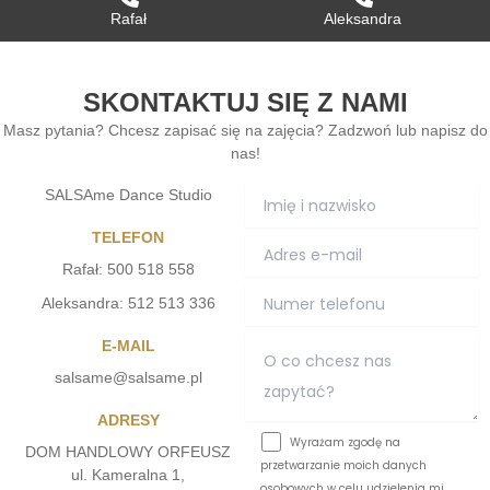
Rafał
Aleksandra
SKONTAKTUJ SIĘ Z NAMI
Masz pytania? Chcesz zapisać się na zajęcia? Zadzwoń lub napisz do
nas!
SALSAme Dance Studio
TELEFON
Rafał: 500 518 558
Aleksandra: 512 513 336
E-MAIL
salsame@salsame.pl
ADRESY
Wyrażam zgodę na
DOM HANDLOWY ORFEUSZ
przetwarzanie moich danych
ul. Kameralna 1,
osobowych w celu udzielenia mi