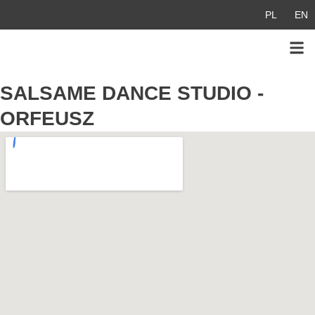
Przejdź
PL
EN
do
treści
SALSAME DANCE STUDIO -
ORFEUSZ