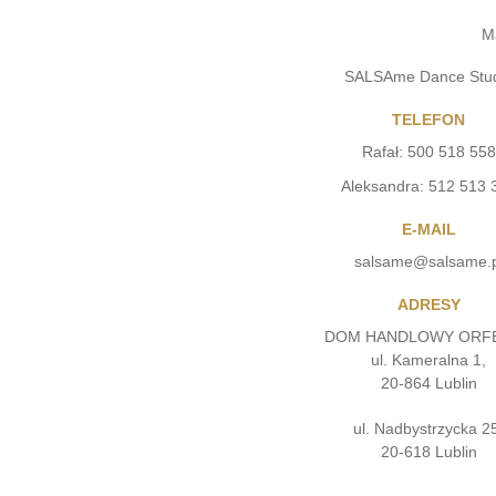
M
SALSAme Dance Stu
TELEFON
Rafał: 500 518 558
Aleksandra: 512 513 
E-MAIL
salsame@salsame.p
ADRESY
DOM HANDLOWY ORF
ul. Kameralna 1,
20-864 Lublin
ul. Nadbystrzycka 2
20-618 Lublin