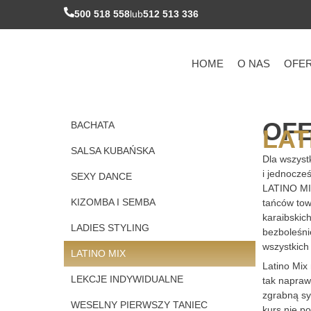
Przejdź
500 518 558
lub
512 513 336
do
treści
HOME
O NAS
OFE
OF
BACHATA
LAT
SALSA KUBAŃSKA
Dla wszyst
i jednocze
SEXY DANCE
LATINO MIX
KIZOMBA I SEMBA
tańców tow
karaibskic
LADIES STYLING
bezboleśni
wszystkich
LATINO MIX
Latino Mix
LEKCJE INDYWIDUALNE
tak naprawd
zgrabną sy
WESELNY PIERWSZY TANIEC
kurs nie p