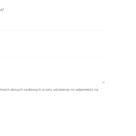
s!
moich danych osobowych w celu udzielenia mi odpowiedzi na