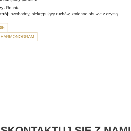
zy:
Renata
strój:
swobodny, niekrępujący ruchów, zmienne obuwie z czystą
SIĘ
 HARMONOGRAM
SKONTAKTUJ SIĘ Z NAMI