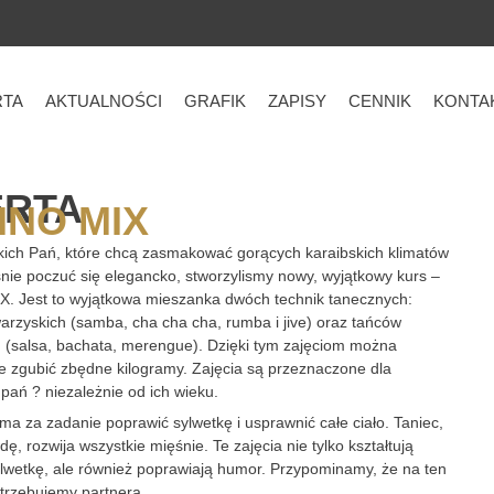
RTA
AKTUALNOŚCI
GRAFIK
ZAPISY
CENNIK
KONTA
ERTA
INO MIX
kich Pań, które chcą zasmakować gorących karaibskich klimatów
śnie poczuć się elegancko, stworzylismy nowy, wyjątkowy kurs –
. Jest to wyjątkowa mieszanka dwóch technik tanecznych:
arzyskich (samba, cha cha cha, rumba i jive) oraz tańców
h (salsa, bachata, merengue). Dzięki tym zajęciom można
e zgubić zbędne kilogramy. Zajęcia są przeznaczone dla
 pań ? niezależnie od ich wieku.
 ma za zadanie poprawić sylwetkę i usprawnić całe ciało. Taniec,
ę, rozwija wszystkie mięśnie. Te zajęcia nie tylko kształtują
lwetkę, ale również poprawiają humor. Przypominamy, że na ten
otrzebujemy partnera.