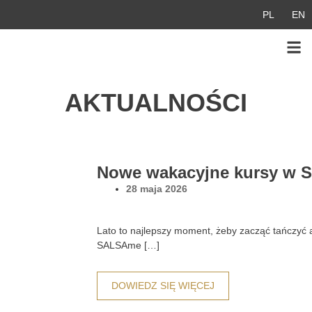
Przejdź
PL
EN
do
treści
AKTUALNOŚCI
Strona
Strona
Strona
Strona
Nowe wakacyjne kursy w
28 maja 2026
Lato to najlepszy moment, żeby zacząć tańczyć 
SALSAme […]
DOWIEDZ SIĘ WIĘCEJ