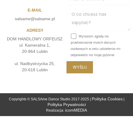
E-MAIL
salsame@salsame.pl
ADRESY
Wyrażam zgodę na
DOM HANDLOWY ORFEUSZ
przetwarzanie moich danych
ul. Kameralna 1,
osobowych w celu udzielenia mi
20-864 Lublin
odpowiedzi na moje pytanie
ul. Nadbystrzycka 25,
20-618 Lublin
Polityka Cookies
Copyrights © SALSAme Dance Studio 2017-2025 |
|
Polityka Prywatności
icomMEDIA
Realizacja: