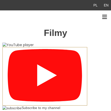
Przejdź
PL
EN
do
treści
Filmy
Subscribe to my channel